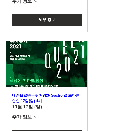
추가 정보
세부 정보
내손으로만든퀴어영화 Section2 또다른
인연 17일(일) 4시
10월 17일 (일)
추가 정보