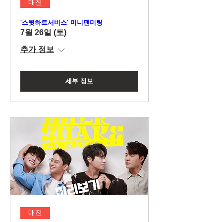
매진
'스윗하트서비스' 미니팬미팅
7월 26일 (토)
추가 정보
세부 정보
매진