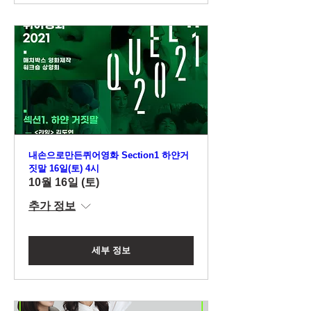
내손으로만든퀴어영화 Section1 하얀거
짓말 16일(토) 4시
10월 16일 (토)
추가 정보
세부 정보