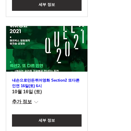
세부 정보
내손으로만든퀴어영화 Section2 또다른
인연 16일(토) 6시
10월 16일 (토)
추가 정보
세부 정보