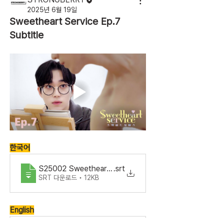
2025년 6월 19일
Sweetheart Service Ep.7
Subtitle
한국어
S25002 SweetheartService Ep7.ko_KR
.srt
SRT 다운로드 • 12KB
English