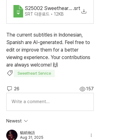
S25002 SweetheartService Ep7.en_US
.srt
SRT 다운로드 • 12KB
The current subtitles in Indonesian, 
Spanish are AI-generated. Feel free to 
edit or improve them for a better 
viewing experience. Your contributions 
are always welcome! 🙌
Sweetheart Service
26
157
Write a comment...
Newest
貓紙物語
Aug 31, 2025