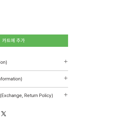
카트에 추가
on)
대
formation)
 [마이페이지 > 주문 내역]에서 확인 가
0mm / B Yoonchan 53×65mm / C
change, Return Policy)
 / 밑판 64mm
us can be found in [My Page >
/ 소재 아크릴
 인한 미세한 스크래치는 교환 및 환불
ter shipment.
070-8080-5163 / 제조년월
ue to the nature of the
영업일 기준 평균 3일 (해외) 영업일 기준
사 02-831-6269
t eligible for exchange or
(domestic) 3 business days average