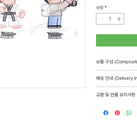
수량
*
상품 구성 (Compositi
품명 캐릭터 아크릴 등신
배송 안내 (Delivery In
수량 1개
종류 3종
배송현황은 출고 이후
사이즈 A Minjae 48×7
교환 및 반품 유의사항 (Ex
능합니다.
Woohyuk 53×70mm
The delivery stat
사용연령 만 14세 이상 
구성품 소재 특성으로
Order Details] af
제조원 주식회사 브랜디즈 
대상이 아닙니다.
2024.06
Minor scratches d
배송 기간 : (국내) 
판매원 매치박스 유한책임회
components are no
평균 5일
Made in KOREA
refund.
Delivery period: 