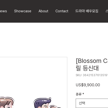
ews
Showcase
About
Contact
드라마 배우모집
[Blossom
릴 등신대
SKU: 36421537613519
가
US$9,900.00
격
종류
*
선택