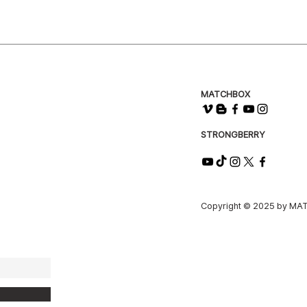
(overseas) 5 bus
불량 및 누락의 명확
며, 개봉 영상이 없을
처리 지연 될 수 있습
Unboxing video re
confirmation of 
or claim for miss
MATCHBOX
may be subject t
video.
STRONGBERRY
본 제품은 한정 수량
하며, 불량에 한하여
가능합니다.
This product, prod
eligible for refu
Copyright © 2025 by MAT
Exchange requests
from the date of 
제품 및 구성품 품절 
다.
In case of produc
cancellation of r