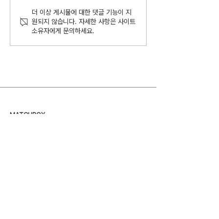
스트롱베리 신작 블러썸캠
웹드라마 <초코
더 이상 게시물에 대한 댓글 기능이 지
원되지 않습니다. 자세한 사항은 사이트
퍼스 🌸
크>를 만나보세
소유자에게 문의하세요.
MATCHBOX
STRONGBERRY
뉴스레터 구독하기