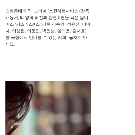
스트롱베리 BL 드라마 ‘스윗하트서비스'(감독 
배윤서)의 영화 버전과 단편 8편을 묶은 옴니
버스 ‘키스키스X스’(감독 김수양, 석윤정, 이미
나, 이상현, 이동민, 박형남, 임예은, 김서윤)
를 극장에서 만나볼 수 있는 기회! 놓치지 마
세요.