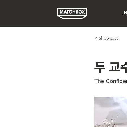
N
< Showcase
두 교
The Confiden