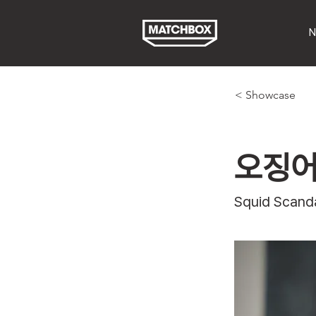
N
< Showcase
오징어
Squid Scand